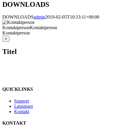
DOWNLOADS
DOWNLOADS
admin
2019-02-05T10:33:11+00:00
Kontaktperson
Kontaktperson
Kontaktperson
Close
×
product
quick
Titel
view
QUICKLINKS
Support
Løsninger
Kontakt
KONTAKT