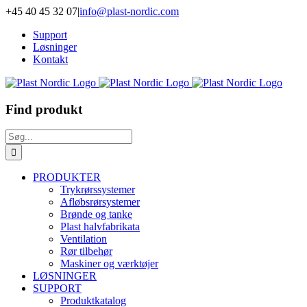
Skip
+45 40 45 32 07
|
info@plast-nordic.com
to
Support
content
Løsninger
Kontakt
Find produkt
Søg
efter:
PRODUKTER
Trykrørssystemer
Afløbsrørsystemer
Brønde og tanke
Plast halvfabrikata
Ventilation
Rør tilbehør
Maskiner og værktøjer
LØSNINGER
SUPPORT
Produktkatalog