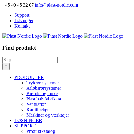
Skip
+45 40 45 32 07
|
info@plast-nordic.com
to
Support
content
Løsninger
Kontakt
Find produkt
Søg
efter:
PRODUKTER
Trykrørssystemer
Afløbsrørsystemer
Brønde og tanke
Plast halvfabrikata
Ventilation
Rør tilbehør
Maskiner og værktøjer
LØSNINGER
SUPPORT
Produktkatalog