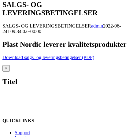
SALGS- OG
LEVERINGSBETINGELSER
SALGS- OG LEVERINGSBETINGELSER
admin
2022-06-
24T09:34:02+00:00
Plast Nordic leverer kvalitetsprodukter
Download salgs- og leveringsbetingelser (PDF)
Close
×
product
quick
Titel
view
QUICKLINKS
Support