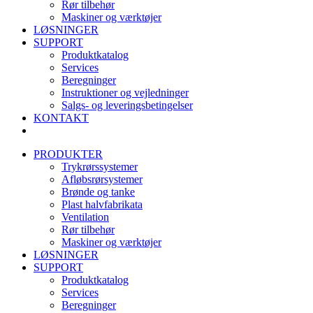
Rør tilbehør
Maskiner og værktøjer
LØSNINGER
SUPPORT
Produktkatalog
Services
Beregninger
Instruktioner og vejledninger
Salgs- og leveringsbetingelser
KONTAKT
PRODUKTER
Trykrørssystemer
Afløbsrørsystemer
Brønde og tanke
Plast halvfabrikata
Ventilation
Rør tilbehør
Maskiner og værktøjer
LØSNINGER
SUPPORT
Produktkatalog
Services
Beregninger