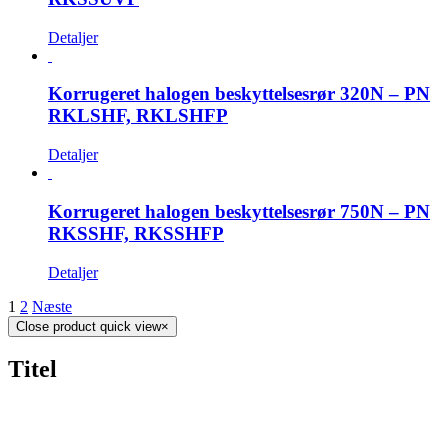
Detaljer
Korrugeret halogen beskyttelsesrør 320N – PN
RKLSHF, RKLSHFP
Detaljer
Korrugeret halogen beskyttelsesrør 750N – PN
RKSSHF, RKSSHFP
Detaljer
1
2
Næste
Close product quick view
×
Titel