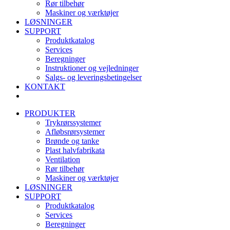
Rør tilbehør
Maskiner og værktøjer
LØSNINGER
SUPPORT
Produktkatalog
Services
Beregninger
Instruktioner og vejledninger
Salgs- og leveringsbetingelser
KONTAKT
PRODUKTER
Trykrørssystemer
Afløbsrørsystemer
Brønde og tanke
Plast halvfabrikata
Ventilation
Rør tilbehør
Maskiner og værktøjer
LØSNINGER
SUPPORT
Produktkatalog
Services
Beregninger