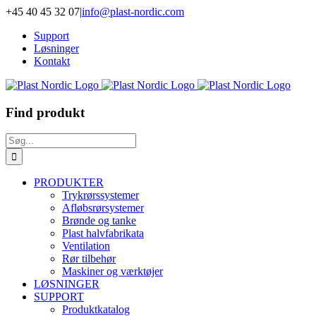
Skip
+45 40 45 32 07
|
info@plast-nordic.com
to
Support
content
Løsninger
Kontakt
Find produkt
Søg
efter:
PRODUKTER
Trykrørssystemer
Afløbsrørsystemer
Brønde og tanke
Plast halvfabrikata
Ventilation
Rør tilbehør
Maskiner og værktøjer
LØSNINGER
SUPPORT
Produktkatalog