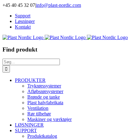
Skip
+45 40 45 32 07
|
info@plast-nordic.com
to
Support
content
Løsninger
Kontakt
Find produkt
Søg
efter:
PRODUKTER
Trykrørssystemer
Afløbsrørsystemer
Brønde og tanke
Plast halvfabrikata
Ventilation
Rør tilbehør
Maskiner og værktøjer
LØSNINGER
SUPPORT
Produktkatalog