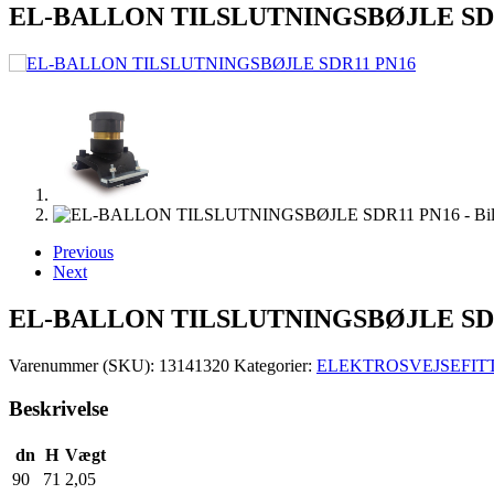
EL-BALLON TILSLUTNINGSBØJLE SD
Previous
Next
EL-BALLON TILSLUTNINGSBØJLE SD
Varenummer (SKU):
13141320
Kategorier:
ELEKTROSVEJSEFITT
Beskrivelse
dn
H
Vægt
90
71
2,05