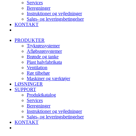
Services
Beregninger
Instruktioner og vejledninger
Salgs- og leveringsbetingelser
KONTAKT
PRODUKTER
Trykrørssystemer
Afløbsrørsystemer
Brønde og tanke
Plast halvfabrikata
Ventilation
Rør tilbehør
Maskiner og værktøjer
LØSNINGER
SUPPORT
Produktkatalog
Services
Beregninger
Instruktioner og vejledninger
Salgs- og leveringsbetingelser
KONTAKT