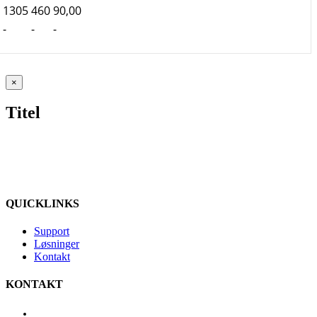
1305
460
90,00
-
-
-
Close
×
product
quick
Titel
view
QUICKLINKS
Support
Løsninger
Kontakt
KONTAKT