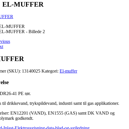
EL-MUFFER
evious
xt
MUFFER
mer (SKU):
13140025
Kategori:
El-muffer
else
SDR26-41 PE rør.
til drikkevand, trykspildevand, industri samt til gas applikationer.
elser: EN12201 (VAND), EN1555 (GAS) samt DK VAND og
olymark godkendt.
Iplast-Elektrosvejsning-data-blad-og-vejledning