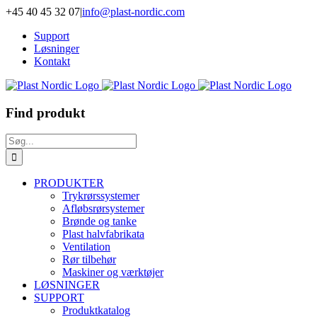
Skip
+45 40 45 32 07
|
info@plast-nordic.com
to
Support
content
Løsninger
Kontakt
Find produkt
Søg
efter:
PRODUKTER
Trykrørssystemer
Afløbsrørsystemer
Brønde og tanke
Plast halvfabrikata
Ventilation
Rør tilbehør
Maskiner og værktøjer
LØSNINGER
SUPPORT
Produktkatalog