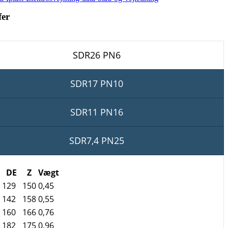
fer
SDR26 PN6
SDR17 PN10
SDR11 PN16
SDR7,4 PN25
DE
Z
Vægt
129
150
0,45
142
158
0,55
160
166
0,76
182
175
0,96