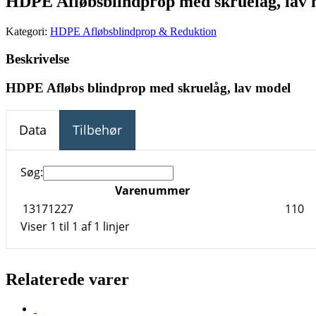
HDPE Afløbsblindprop med skruelåg, lav
Kategori:
HDPE Afløbsblindprop & Reduktion
Beskrivelse
HDPE Afløbs blindprop med skruelåg, lav model
Data
Tilbehør
Søg:
Varenummer
13171227
110
Viser 1 til 1 af 1 linjer
Relaterede varer