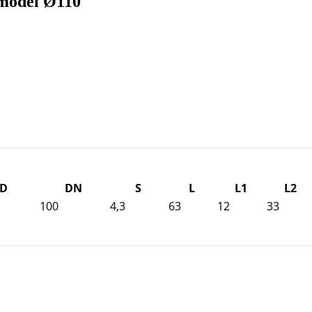
 model Ø110
D
DN
S
L
L1
L2
100
4,3
63
12
33