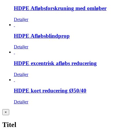
HDPE Afløbsforskruning med omløber
Detaljer
HDPE Afløbsblindprop
Detaljer
HDPE excentrisk afløbs reducering
Detaljer
HDPE kort reducering Ø50/40
Detaljer
Close
×
product
quick
Titel
view