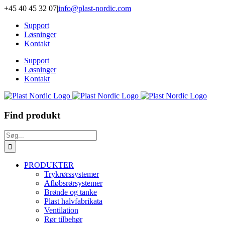
Skip
+45 40 45 32 07
|
info@plast-nordic.com
to
Support
content
Løsninger
Kontakt
Support
Løsninger
Kontakt
Find produkt
Søg
efter:
PRODUKTER
Trykrørssystemer
Afløbsrørsystemer
Brønde og tanke
Plast halvfabrikata
Ventilation
Rør tilbehør