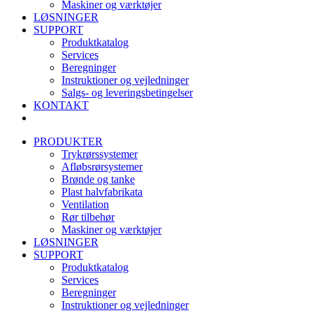
Maskiner og værktøjer
LØSNINGER
SUPPORT
Produktkatalog
Services
Beregninger
Instruktioner og vejledninger
Salgs- og leveringsbetingelser
KONTAKT
PRODUKTER
Trykrørssystemer
Afløbsrørsystemer
Brønde og tanke
Plast halvfabrikata
Ventilation
Rør tilbehør
Maskiner og værktøjer
LØSNINGER
SUPPORT
Produktkatalog
Services
Beregninger
Instruktioner og vejledninger