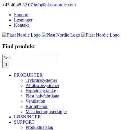
Skip
+45 40 45 32 07
|
info@plast-nordic.com
to
Support
content
Løsninger
Kontakt
Find produkt
Søg
efter:
PRODUKTER
Trykrørssystemer
Afløbsrørsystemer
Brønde og tanke
Plast halvfabrikata
Ventilation
Rør tilbehør
Maskiner og værktøjer
LØSNINGER
SUPPORT
Produktkatalog