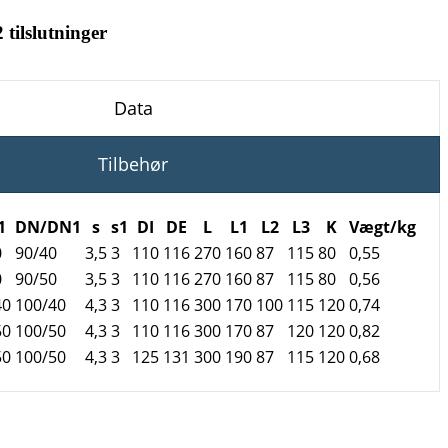
tilslutninger
Data
Tilbehør
1
DN/DN1
s
s1
DI
DE
L
L1
L2
L3
K
Vægt/kg
0
90/40
3,5
3
110
116
270
160
87
115
80
0,55
0
90/50
3,5
3
110
116
270
160
87
115
80
0,56
40
100/40
4,3
3
110
116
300
170
100
115
120
0,74
50
100/50
4,3
3
110
116
300
170
87
120
120
0,82
50
100/50
4,3
3
125
131
300
190
87
115
120
0,68