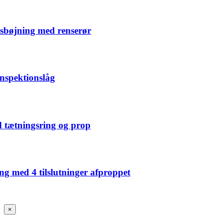
sbøjning med renserør
nspektionslåg
 tætningsring og prop
ng med 4 tilslutninger afproppet
Close
×
product