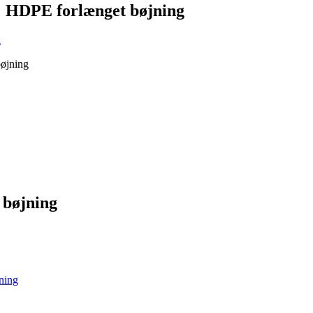
HDPE forlænget bøjning
 bøjning
ning