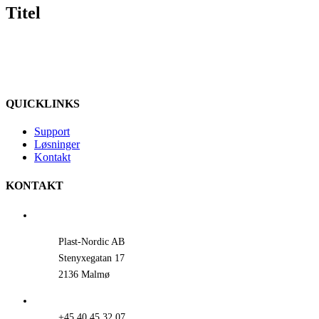
quick
Titel
view
QUICKLINKS
Support
Løsninger
Kontakt
KONTAKT
Plast-Nordic AB
Stenyxegatan 17
2136 Malmø
+45 40 45 32 07