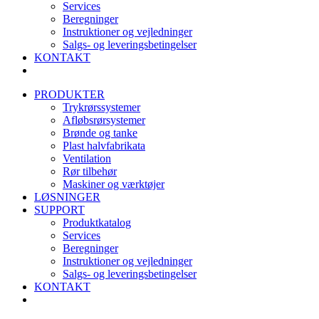
Services
Beregninger
Instruktioner og vejledninger
Salgs- og leveringsbetingelser
KONTAKT
PRODUKTER
Trykrørssystemer
Afløbsrørsystemer
Brønde og tanke
Plast halvfabrikata
Ventilation
Rør tilbehør
Maskiner og værktøjer
LØSNINGER
SUPPORT
Produktkatalog
Services
Beregninger
Instruktioner og vejledninger
Salgs- og leveringsbetingelser
KONTAKT