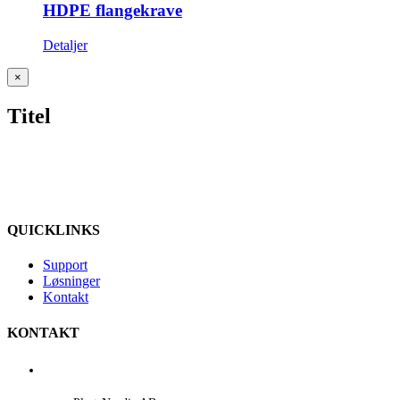
HDPE flangekrave
Detaljer
Close
×
product
quick
Titel
view
QUICKLINKS
Support
Løsninger
Kontakt
KONTAKT