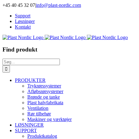
Skip
+45 40 45 32 07
|
info@plast-nordic.com
to
Support
content
Løsninger
Kontakt
Find produkt
Søg
efter:
PRODUKTER
Trykrørssystemer
Afløbsrørsystemer
Brønde og tanke
Plast halvfabrikata
Ventilation
Rør tilbehør
Maskiner og værktøjer
LØSNINGER
SUPPORT
Produktkatalog