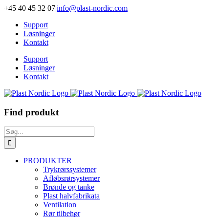
Skip
+45 40 45 32 07
|
info@plast-nordic.com
to
Support
content
Løsninger
Kontakt
Support
Løsninger
Kontakt
Find produkt
Søg
efter:
PRODUKTER
Trykrørssystemer
Afløbsrørsystemer
Brønde og tanke
Plast halvfabrikata
Ventilation
Rør tilbehør