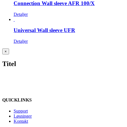
Connection Wall sleeve AFR 100/X
Detaljer
Universal Wall sleeve UFR
Detaljer
Close
×
product
quick
Titel
view
QUICKLINKS
Support
Løsninger
Kontakt