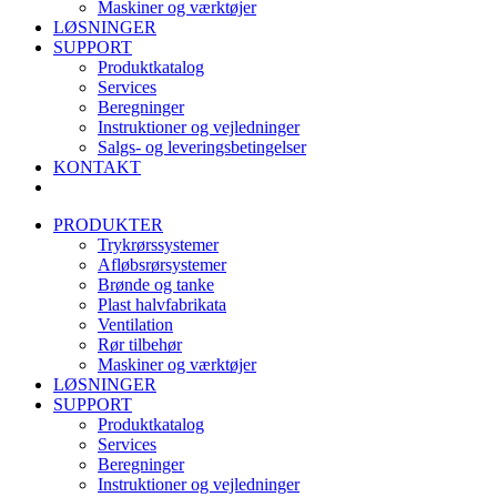
Maskiner og værktøjer
LØSNINGER
SUPPORT
Produktkatalog
Services
Beregninger
Instruktioner og vejledninger
Salgs- og leveringsbetingelser
KONTAKT
PRODUKTER
Trykrørssystemer
Afløbsrørsystemer
Brønde og tanke
Plast halvfabrikata
Ventilation
Rør tilbehør
Maskiner og værktøjer
LØSNINGER
SUPPORT
Produktkatalog
Services
Beregninger
Instruktioner og vejledninger