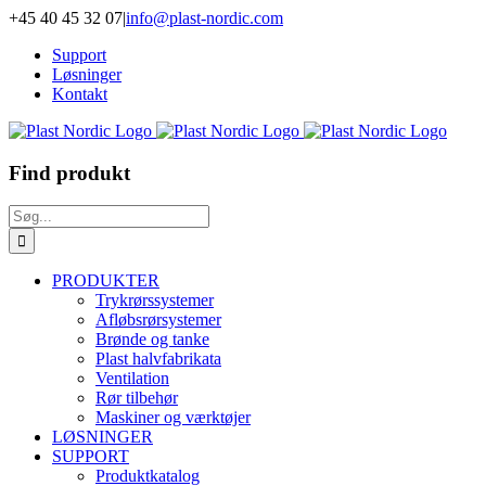
Skip
+45 40 45 32 07
|
info@plast-nordic.com
to
Support
content
Løsninger
Kontakt
Find produkt
Søg
efter:
PRODUKTER
Trykrørssystemer
Afløbsrørsystemer
Brønde og tanke
Plast halvfabrikata
Ventilation
Rør tilbehør
Maskiner og værktøjer
LØSNINGER
SUPPORT
Produktkatalog