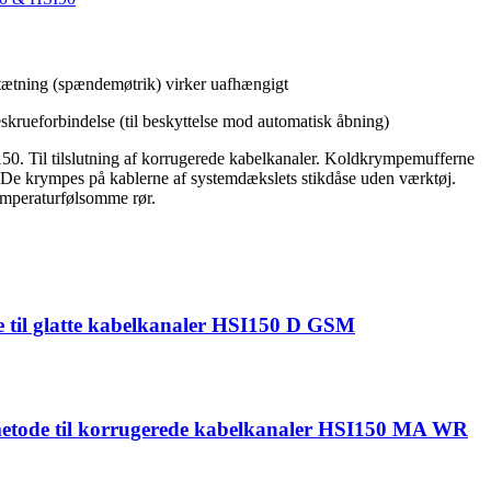
 tætning (spændemøtrik) virker uafhængigt
skrueforbindelse (til beskyttelse mod automatisk åbning)
150. Til tilslutning af korrugerede kabelkanaler. Koldkrympemufferne
 De krympes på kablerne af systemdækslets stikdåse uden værktøj.
emperaturfølsomme rør.
 til glatte kabelkanaler HSI150 D GSM
etode til korrugerede kabelkanaler HSI150 MA WR