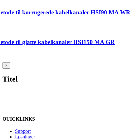
etode til korrugerede kabelkanaler HSI90 MA WR
tode til glatte kabelkanaler HSI150 MA GR
Close
×
product
quick
Titel
view
QUICKLINKS
Support
Løsninger