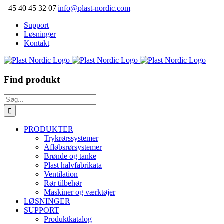
Skip
+45 40 45 32 07
|
info@plast-nordic.com
to
Support
content
Løsninger
Kontakt
Find produkt
Søg
efter:
PRODUKTER
Trykrørssystemer
Afløbsrørsystemer
Brønde og tanke
Plast halvfabrikata
Ventilation
Rør tilbehør
Maskiner og værktøjer
LØSNINGER
SUPPORT
Produktkatalog