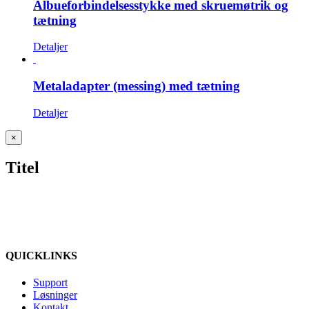
Albueforbindelsesstykke med skruemøtrik og
tætning
Detaljer
Metaladapter (messing) med tætning
Detaljer
Close
×
product
quick
Titel
view
QUICKLINKS
Support
Løsninger
Kontakt