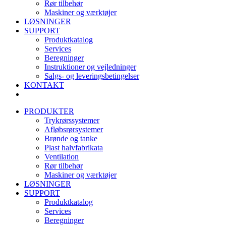
Rør tilbehør
Maskiner og værktøjer
LØSNINGER
SUPPORT
Produktkatalog
Services
Beregninger
Instruktioner og vejledninger
Salgs- og leveringsbetingelser
KONTAKT
PRODUKTER
Trykrørssystemer
Afløbsrørsystemer
Brønde og tanke
Plast halvfabrikata
Ventilation
Rør tilbehør
Maskiner og værktøjer
LØSNINGER
SUPPORT
Produktkatalog
Services
Beregninger