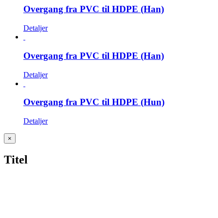
Overgang fra PVC til HDPE (Han)
Detaljer
Overgang fra PVC til HDPE (Han)
Detaljer
Overgang fra PVC til HDPE (Hun)
Detaljer
Close
×
product
quick
Titel
view