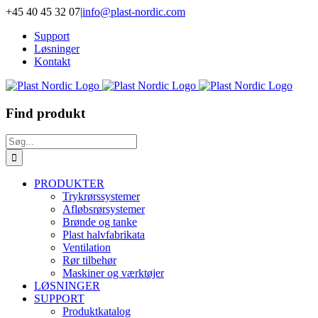
Skip
+45 40 45 32 07
|
info@plast-nordic.com
to
Support
content
Løsninger
Kontakt
Find produkt
Søg
efter:
PRODUKTER
Trykrørssystemer
Afløbsrørsystemer
Brønde og tanke
Plast halvfabrikata
Ventilation
Rør tilbehør
Maskiner og værktøjer
LØSNINGER
SUPPORT
Produktkatalog