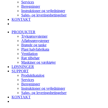
Services
Beregninger
Instruktioner og vejledninger
Salgs- og leveringsbetingelser
KONTAKT
PRODUKTER
Trykrørssystemer
Afløbsrørsystemer
Brønde og tanke
Plast halvfabrikata
Ventilation
Rør tilbehør
Maskiner og værktøjer
LØSNINGER
SUPPORT
Produktkatalog
Services
Beregninger
Instruktioner og vejledninger
Salgs- og leveringsbetingelser
KONTAKT