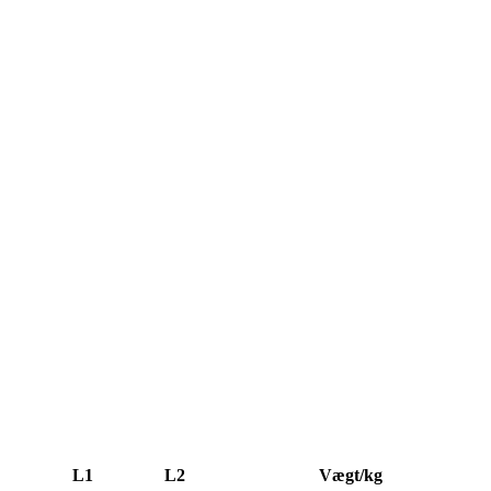
L1
L2
Vægt/kg