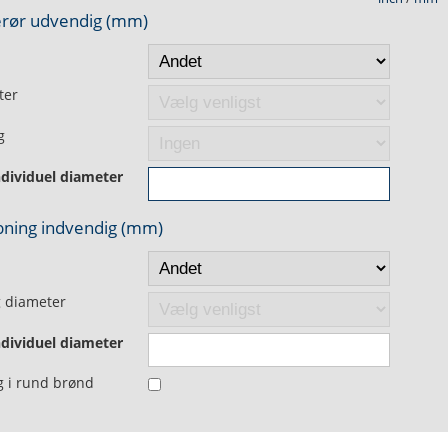
rør udvendig (
mm
)
ter
g
ndividuel diameter
ning indvendig (
mm
)
 diameter
ndividuel diameter
 i rund brønd