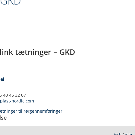
GKD
link tætninger – GKD
el
5 40 45 32 07
plast-nordic.com
ætninger til rørgennemføringer
lse
inch
/
mm