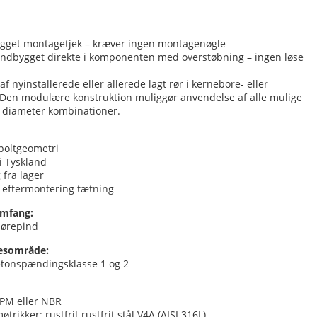
get montagetjek – kræver ingen montagenøgle
indbygget direkte i komponenten med overstøbning – ingen løse
af nyinstallerede eller allerede lagt rør i kernebore- eller
. Den modulære konstruktion muliggør anvendelse af alle mulige
g diameter kombinationer.
boltgeometri
 i Tyskland
 fra lager
l eftermontering tætning
omfang:
mørepind
esområde:
tonspændingsklasse 1 og 2
PM eller NBR
trikker: rustfrit rustfrit stål V4A (AISI 316L)