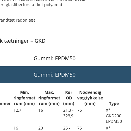
r: glasfiberforstærket polyamid
vandtæt radon tæt
k tætninger – GKD
Gummi: EPDM50
Gummi: EPDM50
Min.
Max.
Rør
Nødvendig
ringformet
ringformet
OD
vægtykkelse
mmer
rum (mm)
rum (mm)
(mm)
(mm)
Type
12,7
16
21,3 -
75
X*
323,9
GKD200
EPDM50
16
20
25 -
75
X*