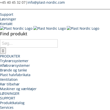
Skip
+45 40 45 32 07
|
info@plast-nordic.com
to
content
Support
Løsninger
Kontakt
Find produkt
Søg
efter:
PRODUKTER
Trykrørssystemer
Afløbsrørsystemer
Brønde og tanke
Plast halvfabrikata
Ventilation
Rør tilbehør
Maskiner og værktøjer
LØSNINGER
SUPPORT
Produktkatalog
Services