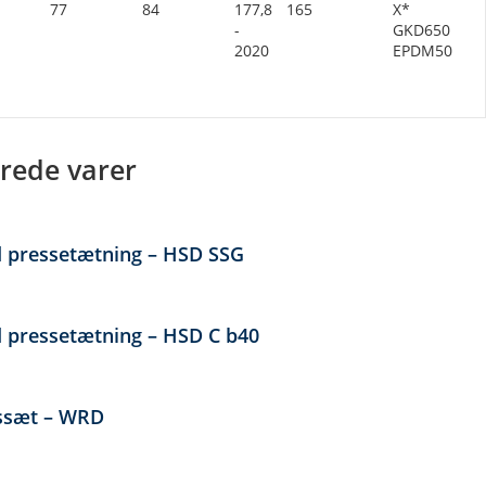
77
84
177,8
165
X*
-
GKD650
2020
EPDM50
rede varer
 pressetætning – HSD SSG
 pressetætning – HSD C b40
ssæt – WRD