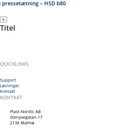
 pressetætning – HSD b80
Close
×
product
Titel
quick
view
QUICKLINKS
Support
Løsninger
Kontakt
KONTAKT
Plast-Nordic AB
Stenyxegatan 17
2136 Malmø