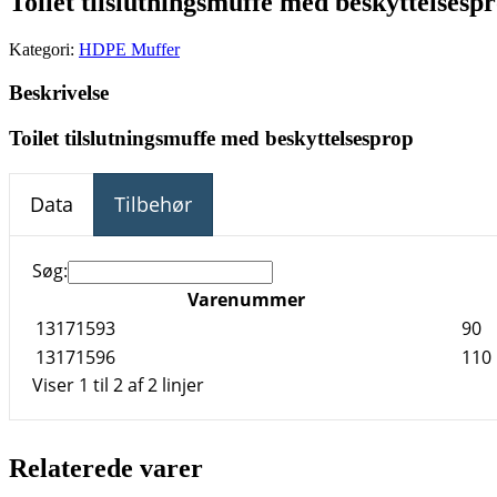
Toilet tilslutningsmuffe med beskyttelsesp
Kategori:
HDPE Muffer
Beskrivelse
Toilet tilslutningsmuffe med beskyttelsesprop
Data
Tilbehør
Søg:
Varenummer
13171593
90
13171596
110
Viser 1 til 2 af 2 linjer
Relaterede varer