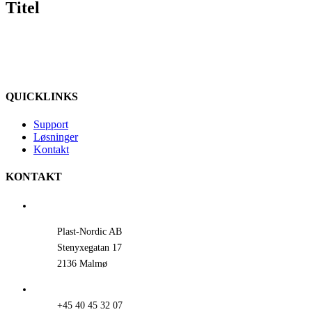
Titel
view
QUICKLINKS
Support
Løsninger
Kontakt
KONTAKT
Plast-Nordic AB
Stenyxegatan 17
2136 Malmø
+45 40 45 32 07