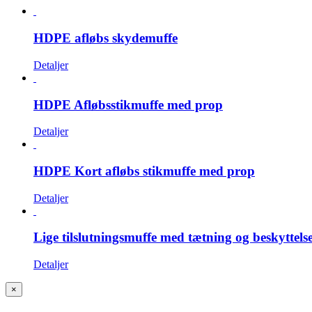
HDPE afløbs skydemuffe
Detaljer
HDPE Afløbsstikmuffe med prop
Detaljer
HDPE Kort afløbs stikmuffe med prop
Detaljer
Lige tilslutningsmuffe med tætning og beskyttels
Detaljer
Close
×
product
quick