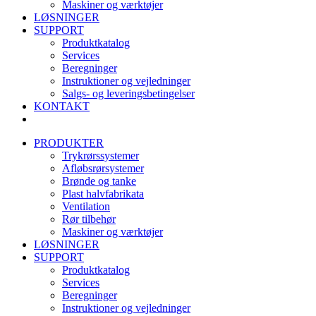
Maskiner og værktøjer
LØSNINGER
SUPPORT
Produktkatalog
Services
Beregninger
Instruktioner og vejledninger
Salgs- og leveringsbetingelser
KONTAKT
PRODUKTER
Trykrørssystemer
Afløbsrørsystemer
Brønde og tanke
Plast halvfabrikata
Ventilation
Rør tilbehør
Maskiner og værktøjer
LØSNINGER
SUPPORT
Produktkatalog
Services
Beregninger
Instruktioner og vejledninger