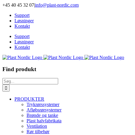
Skip
+45 40 45 32 07
|
info@plast-nordic.com
to
Support
content
Løsninger
Kontakt
Support
Løsninger
Kontakt
Find produkt
Søg
efter:
PRODUKTER
Trykrørssystemer
Afløbsrørsystemer
Brønde og tanke
Plast halvfabrikata
Ventilation
Rør tilbehør