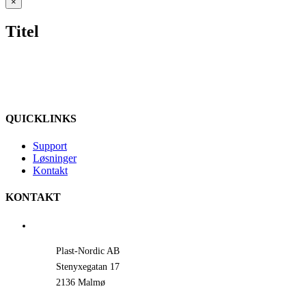
Close
×
product
quick
Titel
view
QUICKLINKS
Support
Løsninger
Kontakt
KONTAKT
Plast-Nordic AB
Stenyxegatan 17
2136 Malmø