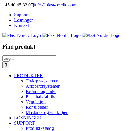
Skip
+45 40 45 32 07
|
info@plast-nordic.com
to
Support
content
Løsninger
Kontakt
Find produkt
Søg
efter:
PRODUKTER
Trykrørssystemer
Afløbsrørsystemer
Brønde og tanke
Plast halvfabrikata
Ventilation
Rør tilbehør
Maskiner og værktøjer
LØSNINGER
SUPPORT
Produktkatalog